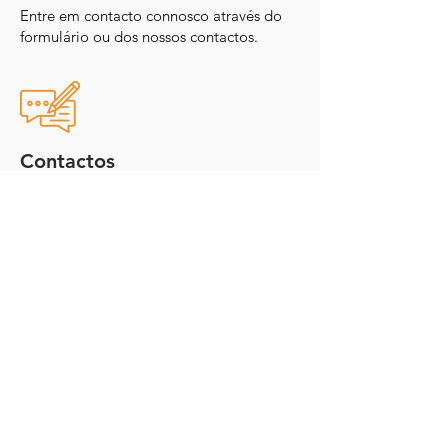
Entre em contacto connosco através do
formulário ou dos nossos contactos.
Contactos
Telefone:
963 978 026
Email: jorge.mc.martinho@gmail.com
Onde Estamos
Travessa à Rua dos Lusíadas 1-lj
2775-789
Sassoeiros