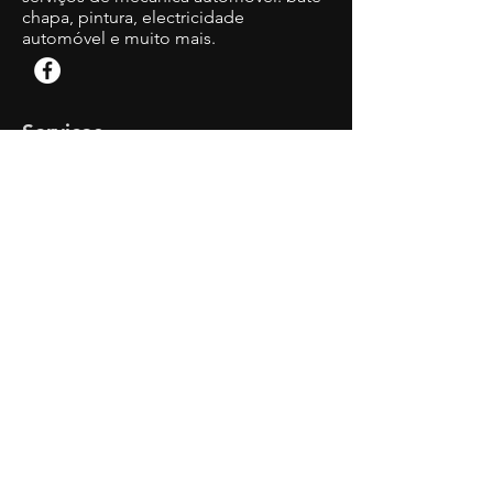
chapa, pintura, electricidade
automóvel e muito mais.
Serviços
-
Revisões
-
Preparação e Inspeção Automóvel
-
Mecânica Geral
-
Eletricidade
-
Bate - Chapa
-
Troca de Pneus
Contacte-nos
Travessa à Rua dos Lusíadas 1-lj
2775-789
Sassoeiros